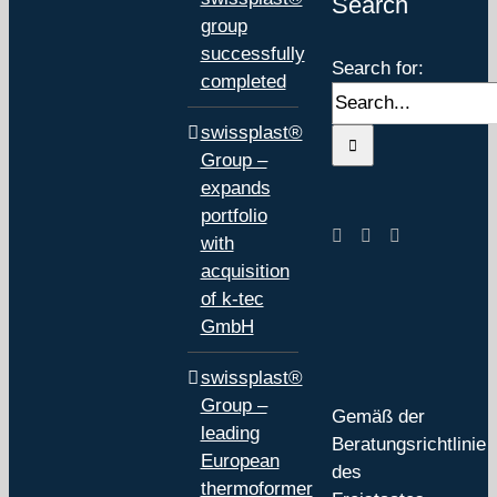
Search
group
successfully
Search for:
completed
swissplast®
Group –
expands
portfolio
with
acquisition
of k-tec
GmbH
swissplast®
Group –
Gemäß der
leading
Beratungsrichtlinie
European
des
thermoformer