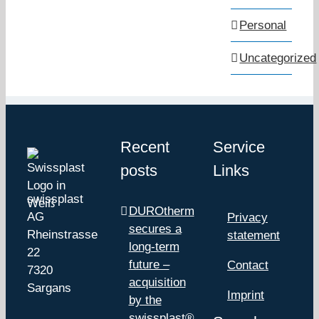
Personal
Uncategorized
Recent
Service
posts
Links
swissplast
DUROtherm
AG
Privacy
secures a
Rheinstrasse
statement
long-term
22
future –
Contact
7320
acquisition
Sargans
Imprint
by the
swissplast®