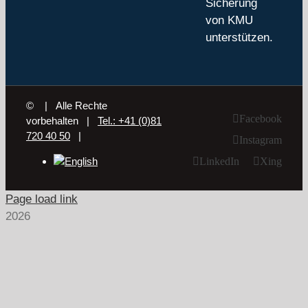
Sicherung
von KMU
unterstützen.
©
| Alle Rechte
Facebook
vorbehalten |
Tel.: +41 (0)81
720 40 50
|
Instagram
LinkedIn
Xing
Page load link
2026