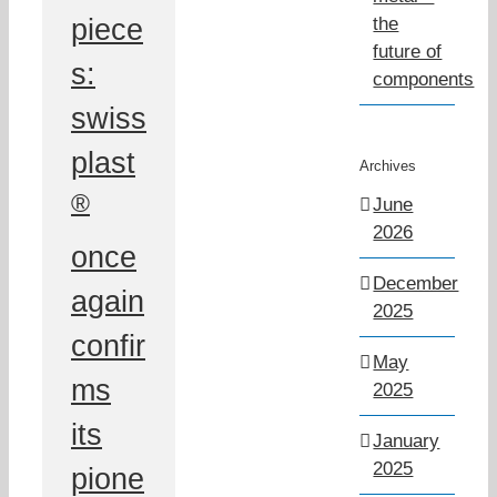
piece
the
future of
s:
components
swiss
plast
Archives
®
June
2026
once
December
again
2025
confir
May
ms
2025
its
January
2025
pione