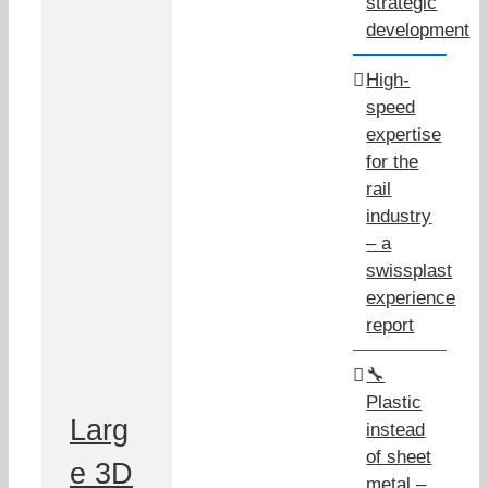
strategic
development
High-
speed
expertise
for the
rail
industry
– a
swissplast
experience
report
🔧
Plastic
Larg
instead
of sheet
e 3D
metal –