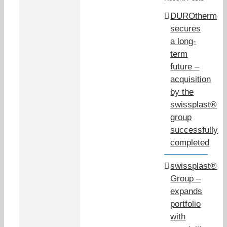
DUROtherm
secures
a long-
term
future –
acquisition
by the
swissplast®
group
successfully
completed
swissplast®
Group –
expands
portfolio
 3D
with
s: