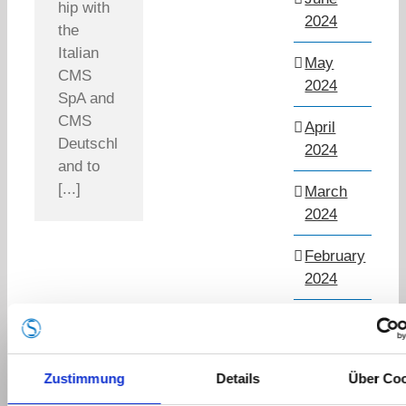
hip with
2024
the
Italian
May
CMS
2024
SpA and
CMS
April
Deutschl
2024
and to
[...]
March
2024
February
2024
January
2024
Zustimmung
Details
Über Co
March