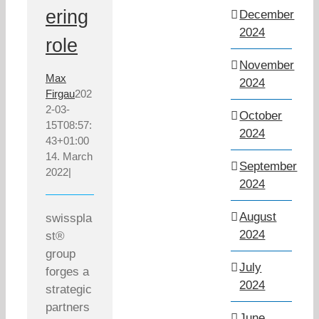
ering
December
2024
role
November
Max
2024
Firgau
202
2-03-
October
15T08:57:
2024
43+01:00
14. March
September
2022
|
2024
August
swisspla
2024
st®
group
July
forges a
2024
strategic
partners
June