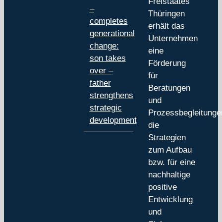
Freistaates
–
Thüringen
completes
erhält das
generational
Unternehmen
change:
eine
son takes
Förderung
over –
für
father
Beratungen
strengthens
und
strategic
Prozessbegleitunge
development
die
Strategien
zum Aufbau
bzw. für eine
nachhaltige
positive
Entwicklung
und