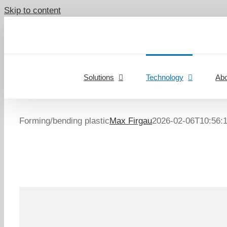
Skip to content
Solutions
Technology
Abo
Forming/bending plastic
Max Firgau
2026-02-06T10:56: