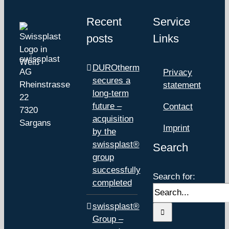
Recent
Service
posts
Links
swissplast
DUROtherm
AG
Privacy
secures a
Rheinstrasse
statement
long-term
22
future –
Contact
7320
acquisition
Sargans
Imprint
by the
swissplast®
Search
group
successfully
Search for:
completed
swissplast®
Group –