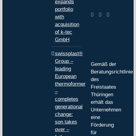
expands
portfolio
with
acquisition
of k-tec
GmbH
swissplast®
Group –
Gemäß der
leading
Beratungsrichtlinie
European
des
thermoformer
Freistaates
–
Thüringen
completes
erhält das
generational
Unternehmen
change:
eine
son takes
Förderung
over –
für