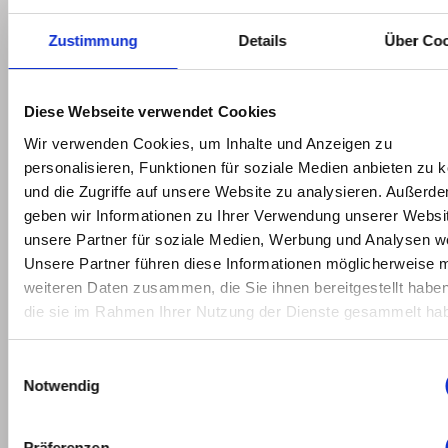
Rheinstrasse 22
CH-7320 Sargans
Zustimmung
Details
Über Co
+41 (0)81 720 40 50
Diese Webseite verwendet Cookies
download@swissplast.com
Wir verwenden Cookies, um Inhalte und Anzeigen zu
Mo – Th:
personalisieren, Funktionen für soziale Medien anbieten zu 
07:00 – 12:00 / 13:00 – 17:00
und die Zugriffe auf unsere Website zu analysieren. Außerd
geben wir Informationen zu Ihrer Verwendung unserer Websi
Fr:
unsere Partner für soziale Medien, Werbung und Analysen we
07:00 – 12:00 / 13:00 – 15:00
Unsere Partner führen diese Informationen möglicherweise m
weiteren Daten zusammen, die Sie ihnen bereitgestellt habe
KONTAKTIEREN
die sie im Rahmen Ihrer Nutzung der Dienste gesammelt ha
Einwilligungsauswahl
Notwendig
Präferenzen