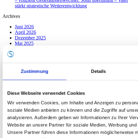
– vollzieht Generationenwechsel: Sohn übernimmt – Vater
stärkt strategische Weiterentwicklung
Archives
Juni 2026
April 2026
Dezember 2025
Mai 2025
Januar 2025
Dezember 2024
November 2024
Oktober 2024
Zustimmung
Details
September 2024
August 2024
Juli 2024
Juni 2024
Diese Webseite verwendet Cookies
Mai 2024
April 2024
Wir verwenden Cookies, um Inhalte und Anzeigen zu personal
März 2024
Februar 2024
soziale Medien anbieten zu können und die Zugriffe auf uns
Januar 2024
analysieren. Außerdem geben wir Informationen zu Ihrer Ve
November 2023
Website an unsere Partner für soziale Medien, Werbung und 
Juli 2023
Juni 2023
Unsere Partner führen diese Informationen möglicherweise m
April 2023