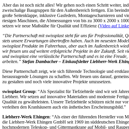
Aber das ist noch nicht alles! Wir gehen noch einen Schritt weiter, i
zweischalige Baugruppen für den Außenbereich fertigen. Ein beeindru
große Seitenklappe, inklusive Gasfedern, Montagescharnieren und vi
riesigen Maschinen, die Abmessungen von bis zu 3000 x 2000 x 100
setzen wir neue Maßstäbe für Qualität und Effizienz (
Video auf Link
“Die Partnerschaft mit swissplast steht für uns für Professionalität,
stets unsere Erwartungen übertroffen haben. Auch im neuesten Model
swissplast Produkte
im Fahrerhaus, aber
auch im Außenbereich wieder
wir freuen uns auf weitere erfolgreiche Projekte in der Zukunft. Seit v
und swissplast eine verlässliche Partnerschaft und es ist eine Freude, 
arbeiten.”
Stefan Dambacher – Einkaufsleiter Liebherr-Werk Eh
Diese Partnerschaft zeigt, wie sich führende Technologie und erstkl
herausragende Lösungen zu schaffen. Wir freuen uns darauf, gemeins
zu gestalten und noch viele innovative Projekte umzusetzen.
swissplast Group
: “Als Spezialist für Tiefziehteile sind wir seit Jahre
Liebherr. Wir setzen auf innovative Materialien und modernste Ferti
Qualität zu gewährleisten. Unsere Tiefziehteile schützen nicht nur vo
verleihen den Kranhäusern auch ein ästhetisches Erscheinungsbild.”
Liebherr-Werk Ehingen
: “Als einer der führenden Hersteller von 
die Liebherr-Werk Ehingen GmbH seit 1969 im süddeutschen Ehingen
hochmodernen Teleskop- und Gittermastkrane auf Mobil- und Raupen