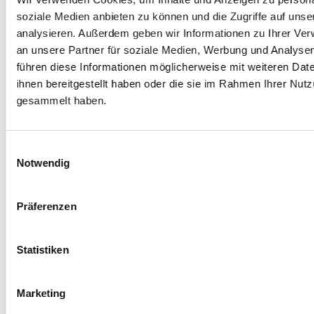
November 2023
soziale Medien anbieten zu können und die Zugriffe auf uns
Juli 2023
Juni 2023
analysieren. Außerdem geben wir Informationen zu Ihrer Ve
April 2023
an unsere Partner für soziale Medien, Werbung und Analysen
März 2023
führen diese Informationen möglicherweise mit weiteren Da
Februar 2023
Januar 2023
ihnen bereitgestellt haben oder die sie im Rahmen Ihrer Nut
Dezember 2022
gesammelt haben.
November 2022
September 2022
August 2022
Februar 2022
Einwilligungsauswahl
Januar 2022
Notwendig
August 2021
Mai 2021
März 2021
Präferenzen
Februar 2021
Januar 2021
Oktober 2020
Juli 2020
Statistiken
April 2020
September 2019
Juni 2019
Marketing
März 2019
September 2018