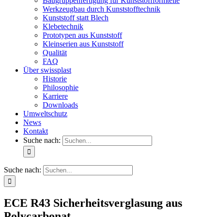
Baugruppenfertigung für Kunststoffformteile
Werkzeugbau durch Kunststofftechnik
Kunststoff statt Blech
Klebetechnik
Prototypen aus Kunststoff
Kleinserien aus Kunststoff
Qualität
FAQ
Über swissplast
Historie
Philosophie
Karriere
Downloads
Umweltschutz
News
Kontakt
Suche nach:
Suche nach:
ECE R43 Sicherheitsverglasung aus
Polycarbonat