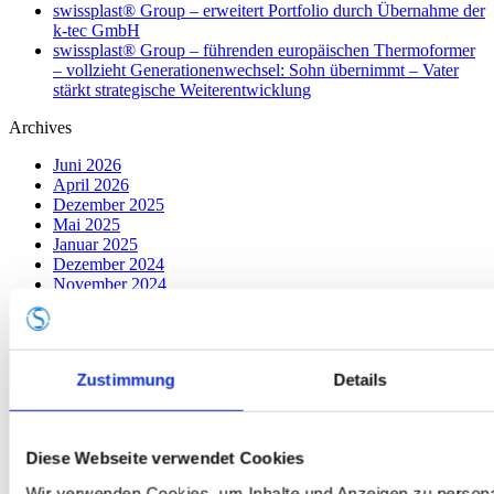
swissplast® Group – erweitert Portfolio durch Übernahme der
k-tec GmbH
swissplast® Group – führenden europäischen Thermoformer
– vollzieht Generationenwechsel: Sohn übernimmt – Vater
stärkt strategische Weiterentwicklung
Archives
Juni 2026
April 2026
Dezember 2025
Mai 2025
Januar 2025
Dezember 2024
November 2024
Oktober 2024
September 2024
August 2024
Juli 2024
Zustimmung
Details
Juni 2024
Mai 2024
April 2024
März 2024
Diese Webseite verwendet Cookies
Februar 2024
Januar 2024
Wir verwenden Cookies, um Inhalte und Anzeigen zu personal