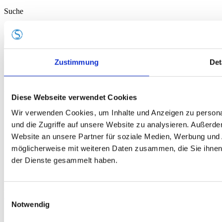
Suche
Suche nach:
Zustimmung
Det
Gemäß der Beratungsrichtlinie des Freistaates Thüringen erhält das
Diese Webseite verwendet Cookies
Unternehmen eine Förderung für Beratungen und
Prozessbegleitungen, die Strategien zum Aufbau bzw. für eine
Wir verwenden Cookies, um Inhalte und Anzeigen zu personal
nachhaltige positive Entwicklung und Sicherung von KMU
und die Zugriffe auf unsere Website zu analysieren. Außerd
unterstützen.
Website an unsere Partner für soziale Medien, Werbung und 
©
| Alle Rechte vorbehalten |
Tel.: +41 (0)81 720 40 50
|
möglicherweise mit weiteren Daten zusammen, die Sie ihnen 
der Dienste gesammelt haben.
Page load link
Einwilligungsauswahl
Nach oben
Notwendig
2026