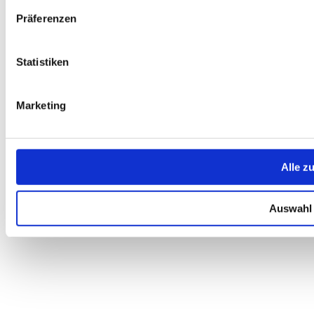
Präferenzen
Statistiken
Marketing
Alle z
Auswahl 