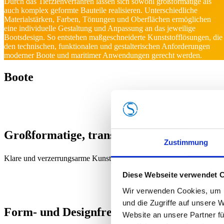
Durch das Tiefziehverfahren lassen sich sowohl großformatige als
auch komplex geformte Bauteile realisieren. Unterschiedliche
Materialstärken, Farben, Tönungen und Oberflächen ermöglichen
eine individuelle Gestaltung und Anpassung an das jeweilige
Bootsdesign. So entstehen maßgeschneiderte Kunststofflösungen, die
den technischen, funktionalen und gestalterischen Anforderungen
moderner Boote und maritimer Anwendungen gerecht werden.
Boote
Großformatige, transparente Bauteile mög
Zustimmung
Klare und verzerrungsarme Kunststoffteile, wie sie für Fenster oder L
Diese Webseite verwendet 
Wir verwenden Cookies, um I
und die Zugriffe auf unsere 
Form- und Designfreiheit
Website an unsere Partner fü