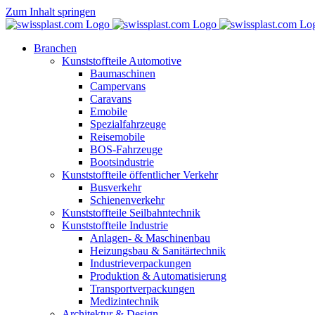
Zum Inhalt springen
Branchen
Kunststoffteile Automotive
Baumaschinen
Campervans
Caravans
Emobile
Spezialfahrzeuge
Reisemobile
BOS-Fahrzeuge
Bootsindustrie
Kunststoffteile öffentlicher Verkehr
Busverkehr
Schienenverkehr
Kunststoffteile Seilbahntechnik
Kunststoffteile Industrie
Anlagen- & Maschinenbau
Heizungsbau & Sanitärtechnik
Industrieverpackungen
Produktion & Automatisierung
Transportverpackungen
Medizintechnik
Architektur & Design