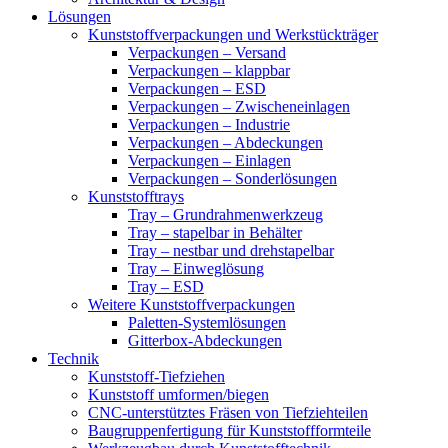
Lösungen
Kunststoffverpackungen und Werkstückträger
Verpackungen – Versand
Verpackungen – klappbar
Verpackungen – ESD
Verpackungen – Zwischeneinlagen
Verpackungen – Industrie
Verpackungen – Abdeckungen
Verpackungen – Einlagen
Verpackungen – Sonderlösungen
Kunststofftrays
Tray – Grundrahmenwerkzeug
Tray – stapelbar in Behälter
Tray – nestbar und drehstapelbar
Tray – Einweglösung
Tray – ESD
Weitere Kunststoffverpackungen
Paletten-Systemlösungen
Gitterbox-Abdeckungen
Technik
Kunststoff-Tiefziehen
Kunststoff umformen/biegen
CNC-unterstütztes Fräsen von Tiefziehteilen
Baugruppenfertigung für Kunststoffformteile