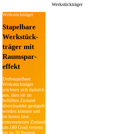
Werkstückträger
Werkstückträger
Stapelbare
Werkstück­
träger mit
Raumspar­
effekt
Drehstapelbare
Werkstück­träger
zeichnen sich dadurch
aus, dass sie im
befüllten Zustand
übereinander gestapelt
werden können und
im leeren bzw.
entnommenen Zustand
um 180 Grad versetzt
bis zu 70 Prozent