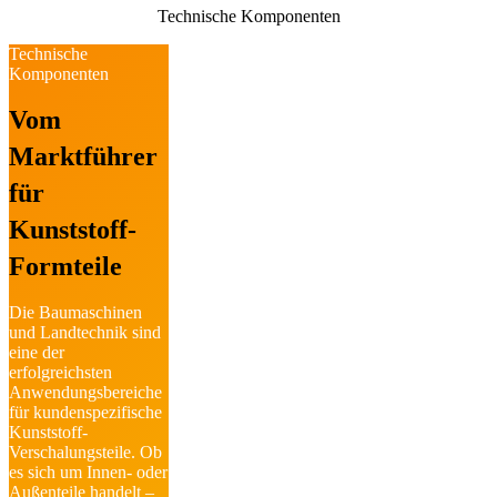
Technische Komponenten
Technische
Komponenten
Vom
Marktführer
für
Kunststoff-
Formteile
Die Baumaschinen
und Landtechnik sind
eine der
erfolgreichsten
Anwendungs­bereiche
für kundenspezifische
Kunststoff-
Verschalungsteile. Ob
es sich um Innen- oder
Außenteile handelt –