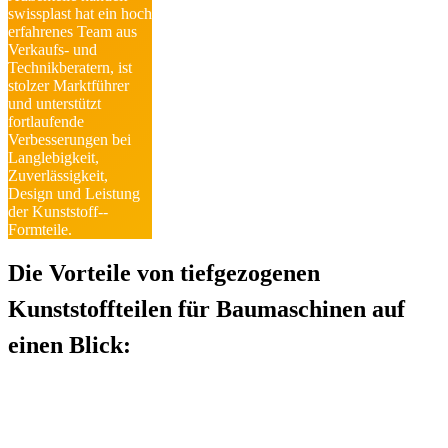
swissplast hat ein hoch
erfahrenes Team aus
Verkaufs- und
Technik­beratern, ist
stolzer Marktführer
und unterstützt
fortlaufende
Verbesserungen bei
Langlebigkeit,
Zuverlässigkeit,
Design und Leistung
der Kunststoff-­
Formteile.
Die Vorteile von tiefgezogenen
Kunststoffteilen für Baumaschinen auf
einen Blick: