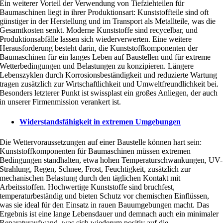
Ein weiterer Vorteil der Verwendung von Tiefziehteilen für
Baumaschinen liegt in ihrer Produktionsart: Kunststoffteile sind oft
günstiger in der Herstellung und im Transport als Metallteile, was die
Gesamtkosten senkt. Moderne Kunststoffe sind recycelbar, und
Produktionsabfälle lassen sich wiederverwerten. Eine weitere
Herausforderung besteht darin, die Kunststoffkomponenten der
Baumaschinen für ein langes Leben auf Baustellen und für extreme
Wetterbedingungen und Belastungen zu konzipieren. Längere
Lebenszyklen durch Korrosionsbeständigkeit und reduzierte Wartung
tragen zusätzlich zur Wirtschaftlichkeit und Umweltfreundlichkeit bei.
Besonders letzterer Punkt ist swissplast ein großes Anliegen, der auch
in unserer Firmenmission verankert ist.
Widerstandsfähigkeit in extremen Umgebungen
Die Wettervoraussetzungen auf einer Baustelle können hart sein:
Kunststoffkomponenten für Baumaschinen müssen extremen
Bedingungen standhalten, etwa hohen Temperaturschwankungen, UV-
Strahlung, Regen, Schnee, Frost, Feuchtigkeit, zusätzlich zur
mechanischen Belastung durch den täglichen Kontakt mit
Arbeitsstoffen. Hochwertige Kunststoffe sind bruchfest,
temperaturbeständig und bieten Schutz vor chemischen Einflüssen,
was sie ideal für den Einsatz in rauen Bauumgebungen macht. Das
Ergebnis ist eine lange Lebensdauer und demnach auch ein minimaler
Reparaturaufwand, was sich wiederum positiv auf die