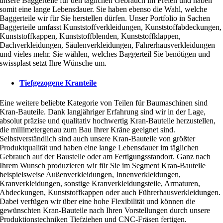
unsere Baggerteile für den täglichen Gebrauch im Freien und haben
somit eine lange Lebensdauer. Sie haben ebenso die Wahl, welche
Baggerteile wir für Sie herstellen dürfen. Unser Portfolio in Sachen
Baggerteile umfasst Kunststoffverkleidungen, Kunststoffabdeckungen,
Kunststoffkappen, Kunststoffblenden, Kunststoffklappen,
Dachverkleidungen, Säulenverkleidungen, Fahrerhausverkleidungen
und vieles mehr. Sie wählen, welches Baggerteil Sie benötigen und
swissplast setzt Ihre Wünsche um.
Tiefgezogene Kranteile
Eine weitere beliebte Kategorie von Teilen für Baumaschinen sind
Kran-Bauteile. Dank langjähriger Erfahrung sind wir in der Lage,
absolut präzise und qualitativ hochwertig Kran-Bauteile herzustellen,
die millimetergenau zum Bau Ihrer Kräne geeignet sind.
Selbstverständlich sind auch unsere Kran-Bauteile von größter
Produktqualität und haben eine lange Lebensdauer im täglichen
Gebrauch auf der Baustelle oder am Fertigungsstandort. Ganz nach
Ihrem Wunsch produzieren wir für Sie im Segment Kran-Bauteile
beispielsweise Außenverkleidungen, Innenverkleidungen,
Kranverkleidungen, sonstige Kranverkleidungsteile, Armaturen,
Abdeckungen, Kunststoffkappen oder auch Führerhausverkleidungen.
Dabei verfügen wir über eine hohe Flexibilität und können die
gewünschten Kran-Bauteile nach Ihren Vorstellungen durch unsere
Produktionstechniken Tiefziehen und CNC-Fräsen fertigen.