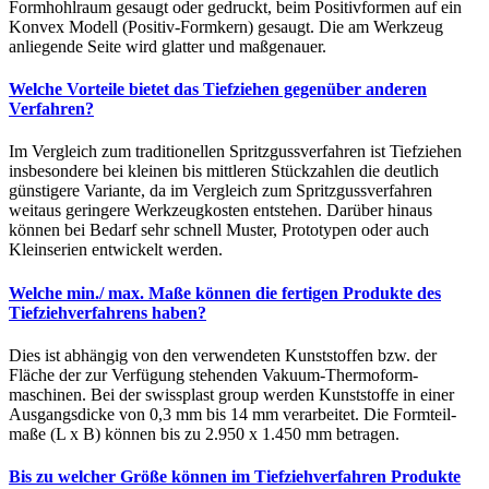
Form­hohlraum gesaugt oder gedruckt, beim Positiv­formen auf ein
Konvex Modell (Positiv-Formkern) gesaugt. Die am Werkzeug
anliegende Seite wird glatter und maßgenauer.
Welche Vorteile bietet das Tiefziehen gegenüber anderen
Verfahren?
Im Vergleich zum traditionellen Spritz­­guss­­verfahren ist Tiefziehen
insbesondere bei kleinen bis mittleren Stück­­zahlen die deutlich
günstigere Variante, da im Vergleich zum Spritz­­guss­­verfahren
weitaus geringere Werkzeug­­kosten entstehen. Darüber hinaus
können bei Bedarf sehr schnell Muster, Prototypen oder auch
Kleinserien entwickelt werden.
Welche min./ max. Maße können die fertigen Produkte des
Tiefziehverfahrens haben?
Dies ist abhängig von den verwendeten Kunst­­stoffen bzw. der
Fläche der zur Verfügung stehenden Vakuum-­­Thermo­­form­­
maschinen. Bei der swissplast group werden Kunst­stoffe in einer
Ausgangs­­dicke von 0,3 mm bis 14 mm verarbeitet. Die Formteil­­
maße (L x B) können bis zu 2.950 x 1.450 mm betragen.
Bis zu welcher Größe können im Tiefziehverfahren Produkte