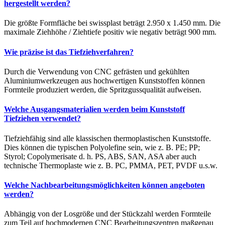
hergestellt werden?
Die größte Formfläche bei swissplast beträgt 2.950 x 1.450 mm. Die
maximale Ziehhöhe / Ziehtiefe positiv wie negativ beträgt 900 mm.
Wie präzise ist das Tiefziehverfahren?
Durch die Verwendung von CNC gefrästen und gekühlten
Aluminium­­werkzeugen aus hochwertigen Kunst­­stoffen können
Formteile produziert werden, die Spritz­guss­qualität aufweisen.
Welche Ausgangsmaterialien werden beim Kunststoff
Tiefziehen verwendet?
Tiefziehfähig sind alle klassischen thermo­plastischen Kunststoffe.
Dies können die typischen Polyolefine sein, wie z. B. PE; PP;
Styrol; Copolymerisate d. h. PS, ABS, SAN, ASA aber auch
technische Thermo­plaste wie z. B. PC, PMMA, PET, PVDF u.s.w.
Welche Nachbearbeitungsmöglichkeiten können angeboten
werden?
Abhängig von der Losgröße und der Stückzahl werden Formteile
zum Teil auf hochmodernen CNC Bearbeitungs­zentren maßgenau