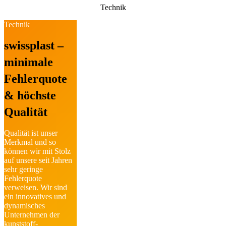
Technik
Technik
swissplast –
minimale
Fehler­quote
& höchste
Qualität
Qualität ist unser
Merkmal und so
können wir mit Stolz
auf unsere seit Jahren
sehr geringe
Fehlerquote
verweisen. Wir sind
ein innovatives und
dynamisches
Unternehmen der
kunststoff­