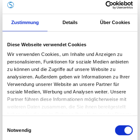
Mit swissplast im Schienenverkehr
Unternehmen
Zustimmung
Details
Über Cookies
Mit swissplast im Schienenverkehr
Diese Webseite verwendet Cookies
12. Februar 2024
|
Wir verwenden Cookies, um Inhalte und Anzeigen zu
Wusstest du, dass #swissplastrail Innenverkleidungen für #Züge und
personalisieren, Funktionen für soziale Medien anbieten
#Bahnen herstellt? An welche Bauteile denkt man [...]
zu können und die Zugriffe auf unsere Website zu
analysieren. Außerdem geben wir Informationen zu Ihrer
Search
Verwendung unserer Website an unsere Partner für
Suche nach:
soziale Medien, Werbung und Analysen weiter. Unsere
Partner führen diese Informationen möglicherweise mit
weiteren Daten zusammen, die Sie ihnen bereitgestellt
Recent Posts
haben oder die sie im Rahmen Ihrer Nutzung der Dienste
DUROtherm erhält langfristige Zukunftsperspektive –
gesammelt haben.
Einwilligungsauswahl
Übernahme durch die swissplast® group erfolgreich
Notwendig
umgesetzt
ECE R43 Sicherheitsverglasung aus Polycarbonat