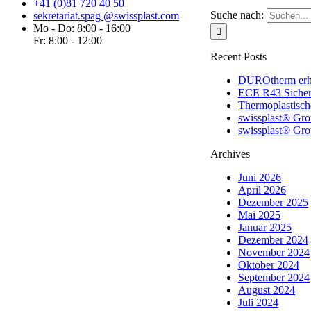
+41 (0)81 720 40 50
Suche nach:
sekretariat.spag @swissplast.com
Mo - Do: 8:00 - 16:00
Fr: 8:00 - 12:00
Recent Posts
DUROtherm erhäl
ECE R43 Sicherh
Thermoplastisch
swissplast® Gro
swissplast® Gro
Archives
Juni 2026
April 2026
Dezember 2025
Mai 2025
Januar 2025
Dezember 2024
November 2024
Oktober 2024
September 2024
August 2024
Juli 2024