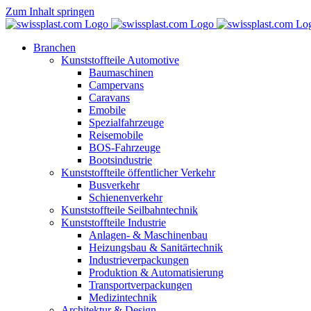
Zum Inhalt springen
Branchen
Kunststoffteile Automotive
Baumaschinen
Campervans
Caravans
Emobile
Spezialfahrzeuge
Reisemobile
BOS-Fahrzeuge
Bootsindustrie
Kunststoffteile öffentlicher Verkehr
Busverkehr
Schienenverkehr
Kunststoffteile Seilbahntechnik
Kunststoffteile Industrie
Anlagen- & Maschinenbau
Heizungsbau & Sanitärtechnik
Industrieverpackungen
Produktion & Automatisierung
Transportverpackungen
Medizintechnik
Architektur & Design