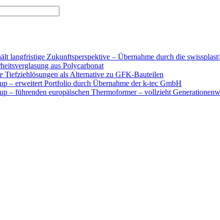
t langfristige Zukunftsperspektive – Übernahme durch die swissplast
eitsverglasung aus Polycarbonat
e Tiefziehlösungen als Alternative zu GFK-Bauteilen
up – erweitert Portfolio durch Übernahme der k-tec GmbH
up – führenden europäischen Thermoformer – vollzieht Generationenwec