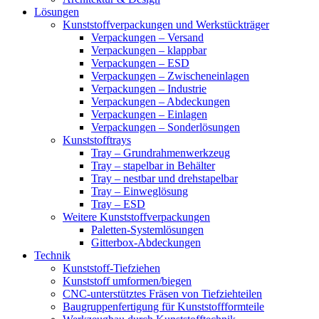
Lösungen
Kunststoffverpackungen und Werkstückträger
Verpackungen – Versand
Verpackungen – klappbar
Verpackungen – ESD
Verpackungen – Zwischeneinlagen
Verpackungen – Industrie
Verpackungen – Abdeckungen
Verpackungen – Einlagen
Verpackungen – Sonderlösungen
Kunststofftrays
Tray – Grundrahmenwerkzeug
Tray – stapelbar in Behälter
Tray – nestbar und drehstapelbar
Tray – Einweglösung
Tray – ESD
Weitere Kunststoffverpackungen
Paletten-Systemlösungen
Gitterbox-Abdeckungen
Technik
Kunststoff-Tiefziehen
Kunststoff umformen/biegen
CNC-unterstütztes Fräsen von Tiefziehteilen
Baugruppenfertigung für Kunststoffformteile