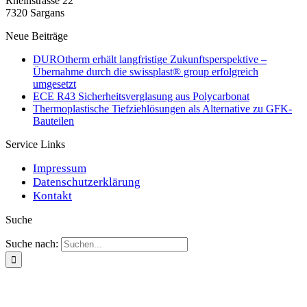
Rheinstrasse 22
7320 Sargans
Neue Beiträge
DUROtherm erhält langfristige Zukunftsperspektive –
Übernahme durch die swissplast® group erfolgreich
umgesetzt
ECE R43 Sicherheitsverglasung aus Polycarbonat
Thermoplastische Tiefziehlösungen als Alternative zu GFK-
Bauteilen
Service Links
Impressum
Datenschutzerklärung
Kontakt
Suche
Suche nach: