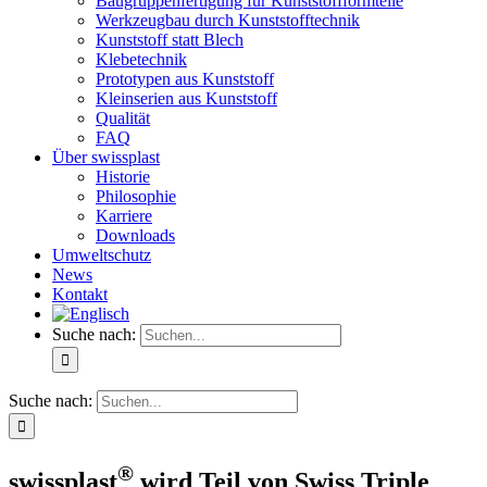
Baugruppenfertigung für Kunststoffformteile
Werkzeugbau durch Kunststofftechnik
Kunststoff statt Blech
Klebetechnik
Prototypen aus Kunststoff
Kleinserien aus Kunststoff
Qualität
FAQ
Über swissplast
Historie
Philosophie
Karriere
Downloads
Umweltschutz
News
Kontakt
Suche nach:
Suche nach:
®
swissplast
wird Teil von Swiss Triple