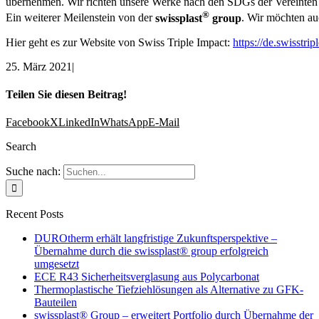
übernehmen. Wir richten unsere Werke nach den SDGs der Vereinten N
®
Ein weiterer Meilenstein von der
swissplast
group
. Wir möchten au
Hier geht es zur Website von Swiss Triple Impact:
https://de.swisstrip
25. März 2021
|
Teilen Sie diesen Beitrag!
Facebook
X
LinkedIn
WhatsApp
E-Mail
Search
Suche nach:
Recent Posts
DUROtherm erhält langfristige Zukunftsperspektive –
Übernahme durch die swissplast® group erfolgreich
umgesetzt
ECE R43 Sicherheitsverglasung aus Polycarbonat
Thermoplastische Tiefziehlösungen als Alternative zu GFK-
Bauteilen
swissplast® Group – erweitert Portfolio durch Übernahme der