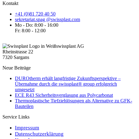
Kontakt
+41 (0)81 720 40 50
sekretariat.spag @swissplast.com
Mo - Do: 8:00 - 16:00
Fr: 8:00 - 12:00
swissplast AG
Rheinstrasse 22
7320 Sargans
Neue Beiträge
DUROtherm erhält langfristige Zukunftsperspektive –
Übernahme durch die swissplast® group erfolgreich
umgesetzt
ECE R43 Sicherheitsverglasung aus Polycarbonat
Thermoplastische Tiefziehlösungen als Alternative zu GFK-
Bauteilen
Service Links
Impressum
Datenschutzerklärung