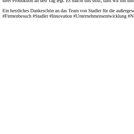
ihrer Produktion an den Tag legt. Es macht uns stolz, dass wir mit un
Ein herzliches Dankeschön an das Team von Stadler für die außergew
#Firmenbesuch #Stadler #Innovation #Unternehmensentwicklung #Net