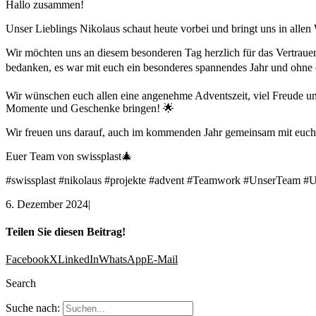
Hallo zusammen!
Unser Lieblings Nikolaus schaut heute vorbei und bringt uns in al
Wir möchten uns an diesem besonderen Tag herzlich für das Vertraue
bedanken, es war mit euch ein besonderes spannendes Jahr und ohne e
Wir wünschen euch allen eine angenehme Adventszeit, viel Freude un
Momente und Geschenke bringen! 🌟
Wir freuen uns darauf, auch im kommenden Jahr gemeinsam mit euch
Euer Team von swissplast🎄
#swissplast
#nikolaus
#projekte
#advent
#Teamwork
#UnserTeam
#U
6. Dezember 2024
|
Teilen Sie diesen Beitrag!
Facebook
X
LinkedIn
WhatsApp
E-Mail
Search
Suche nach: