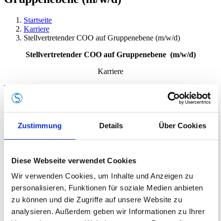
Startseite
Karriere
Stellvertretender COO auf Gruppenebene (m/w/d)
Stellvertretender COO auf Gruppenebene (m/w/d)
Karriere
Wir haben Grosses vor – bist du bereit die Zukunft zu gestalten
®
und
swissplast
group
mit nach vorne zu entwickeln?
Als sehr erfolgreiches und innovatives Unternehmen der
®
Zustimmung
Details
Über Cookies
kunststoffverarbeitenden Branche beschäftigt die
swissplast
group
an ihren vier Standorten in der Schweiz, Bayern und Thüringen ca.
180 Mitarbeiter. Sie ist flach organisiert, hat direkte, rasche
Entscheidungswege, kein hierarchisches Denken, sondern eine klare
Diese Webseite verwendet Cookies
Markt- und Prozessorientierung.
Wir verwenden Cookies, um Inhalte und Anzeigen zu
Für das geplante, starke Wachstum wird eine
personalisieren, Funktionen für soziale Medien anbieten
Führungspersönlichkeit zum nächstmöglichen Zeitpunkt mit
Herzblut und einer Hands-on-Mentalität an dem Standort
zu können und die Zugriffe auf unsere Website zu
Ichenhausen gesucht.
analysieren. Außerdem geben wir Informationen zu Ihrer