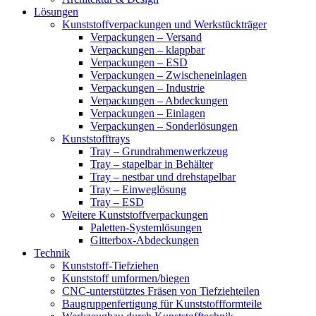
Lösungen
Kunststoffverpackungen und Werkstückträger
Verpackungen – Versand
Verpackungen – klappbar
Verpackungen – ESD
Verpackungen – Zwischeneinlagen
Verpackungen – Industrie
Verpackungen – Abdeckungen
Verpackungen – Einlagen
Verpackungen – Sonderlösungen
Kunststofftrays
Tray – Grundrahmenwerkzeug
Tray – stapelbar in Behälter
Tray – nestbar und drehstapelbar
Tray – Einweglösung
Tray – ESD
Weitere Kunststoffverpackungen
Paletten-Systemlösungen
Gitterbox-Abdeckungen
Technik
Kunststoff-Tiefziehen
Kunststoff umformen/biegen
CNC-unterstütztes Fräsen von Tiefziehteilen
Baugruppenfertigung für Kunststoffformteile