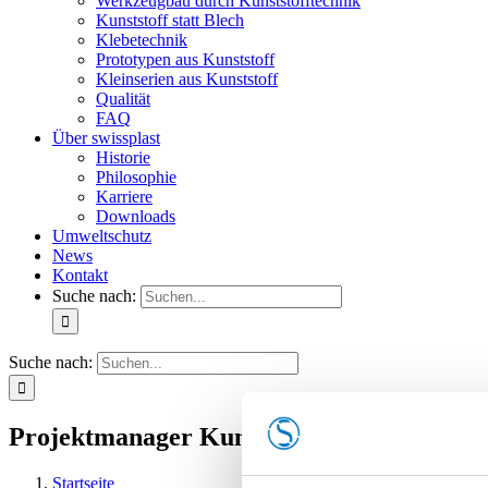
Werkzeugbau durch Kunststofftechnik
Kunststoff statt Blech
Klebetechnik
Prototypen aus Kunststoff
Kleinserien aus Kunststoff
Qualität
FAQ
Über swissplast
Historie
Philosophie
Karriere
Downloads
Umweltschutz
News
Kontakt
Suche nach:
Suche nach:
Projektmanager Kunststoffverarbeitung (
Startseite