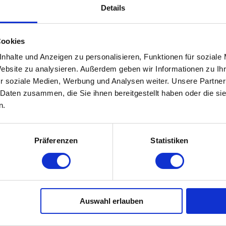
Details
Produktionsmitarbeiter:in (m/w/d) CNC
Cookies
Karriere
nhalte und Anzeigen zu personalisieren, Funktionen für soziale
 und
swissplast® group
mit nach vorne zu entwickeln?
Website zu analysieren. Außerdem geben wir Informationen zu I
r soziale Medien, Werbung und Analysen weiter. Unsere Partner
arbeitenden Branche beschäftigt die
swissplast® group
an Ihren fünf 
 Daten zusammen, die Sie ihnen bereitgestellt haben oder die s
ngswege, kein hierarchisches Denken, sondern eine klare Markt- und Proz
n.
 zum nächstmöglichen Zeitpunkt mit Herzblut und einer Hands-on-Menta
Präferenzen
Statistiken
twortung für Projekte der swissplast group, lebst konsequent unsere G
schem Denken kannst du Kunden betreuen und weiterentwickeln.
en und den dafür notwendigen Formwerkzeugen
Auswahl erlauben
fe