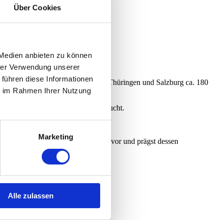
Über Cookies
 Medien anbieten zu können
hrer Verwendung unserer
 führen diese Informationen
Standorten in der Schweiz, Bayern, Thüringen und Salzburg ca. 180
ie im Rahmen Ihrer Nutzung
essorientierung.
lität an dem Standort Radstadt gesucht.
Marketing
ruppenkultur 360° easy to deal with vor und prägst dessen
Alle zulassen