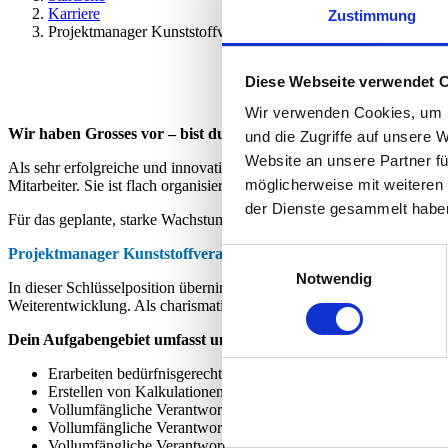
Karriere
Zustimmung
Projektmanager Kunststoffverarbeitung (m/w/d) – 80 – 100%
Diese Webseite verwendet 
Wir verwenden Cookies, um I
Wir haben Grosses vor – bist du bereit die Zukunft zu gestalten
und die Zugriffe auf unsere 
Website an unsere Partner fü
Als sehr erfolgreiche und innovative Unternehmung der kunststoffver
möglicherweise mit weiteren
Mitarbeiter. Sie ist flach organisiert, hat direkte, rasche Entscheidu
der Dienste gesammelt habe
Für das geplante, starke Wachstum wird ein weiterer Projektmanager
Projektmanager Kunststoffverarbeitung (m/w/d) – 80 – 100%
Einwilligungsauswahl
Notwendig
In dieser Schlüsselposition übernimmst du die unternehmerische Veran
Weiterentwicklung. Als charismatische Persönlichkeit mit pragmati
Dein Aufgabengebiet umfasst unter anderem:
Erarbeiten bedürfnisgerechter Lösungen von Thermoformteil
Erstellen von Kalkulationen sowie Angeboten
Vollumfängliche Verantwortung vom Konzept bis zur Serienrei
Vollumfängliche Verantwortung bei Projektänderungen
Vollumfängliche Verantwortung bei Produktverlagerungen