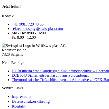
Jetzt teilen!
Kontakt
+41 (0)81 720 40 50
sekretariat.spag @swissplast.com
Mo - Do: 8:00 - 16:00
Fr: 8:00 - 12:00
swissplast AG
Rheinstrasse 22
7320 Sargans
Neue Beiträge
DUROtherm erhält langfristige Zukunftsperspektive – Übernah
ECE R43 Sicherheitsverglasung aus Polycarbonat
Thermoplastische Tiefziehlösungen als Alternative zu GFK-Bau
Service Links
Impressum
Datenschutzerklärung
Kontakt