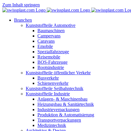
Zum Inhalt springen
Branchen
Kunststoffteile Automotive
Baumaschinen
Campervans
Caravans
Emobile
Spezialfahrzeuge
Reisemobile
BOS-Fahrzeuge
Bootsindustrie
Kunststoffteile öffentlicher Verkehr
Busverkehr
Schienenverkehr
Kunststoffteile Seilbahntechnik
Kunststoffteile Industrie
Anlagen- & Maschinenbau
Heizungsbau & Sanitärtechnik
Industrieverpackungen
Produktion & Automatisierung
Transportverpackungen
Medizintechnik
Architektur & Design