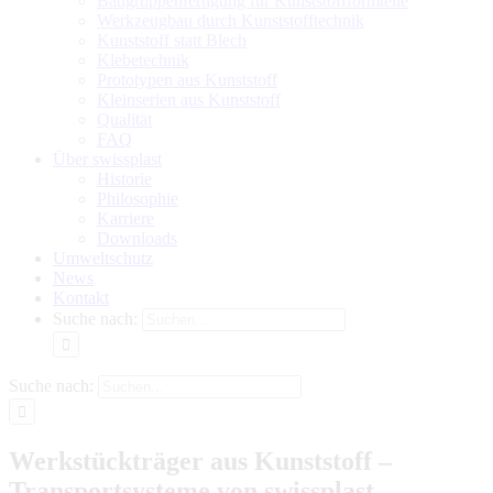
Baugruppenfertigung für Kunststoffformteile
Werkzeugbau durch Kunststofftechnik
Kunststoff statt Blech
Klebetechnik
Prototypen aus Kunststoff
Kleinserien aus Kunststoff
Qualität
FAQ
Über swissplast
Historie
Philosophie
Karriere
Downloads
Umweltschutz
News
Kontakt
Suche nach:
Suche nach:
Werkstückträger aus Kunststoff –
Transportsysteme von swissplast