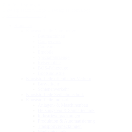
Zum Inhalt springen
Branchen
Kunststoffteile Automotive
Baumaschinen
Campervans
Caravans
Emobile
Spezialfahrzeuge
Reisemobile
BOS-Fahrzeuge
Bootsindustrie
Kunststoffteile öffentlicher Verkehr
Busverkehr
Schienenverkehr
Kunststoffteile Seilbahntechnik
Kunststoffteile Industrie
Anlagen- & Maschinenbau
Heizungsbau & Sanitärtechnik
Industrieverpackungen
Produktion & Automatisierung
Transportverpackungen
Medizintechnik