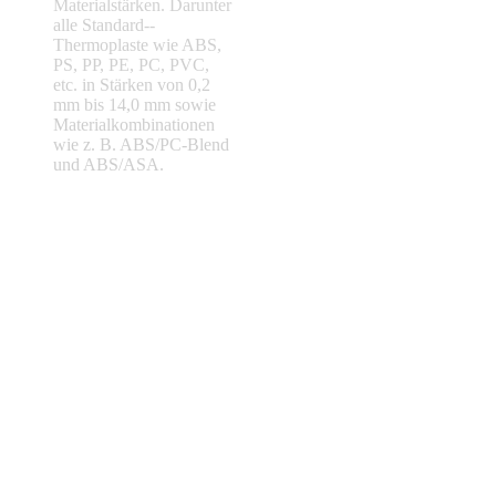
Material­stärken. Darunter
alle Standard-­
Thermoplaste wie ABS,
PS, PP, PE, PC, PVC,
etc. in Stärken von 0,2
mm bis 14,0 mm sowie
Material­kombinationen
wie z. B. ABS/PC-Blend
und ABS/ASA.