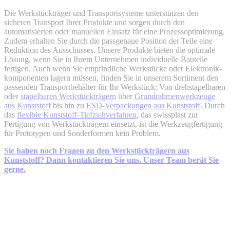
Die Werkstückträger und Transport­systeme unterstützen den
sicheren Transport Ihrer Produkte und sorgen durch den
automatisierten oder manuellen Einsatz für eine Prozess­optimierung.
Zudem erhalten Sie durch die passgenaue Position der Teile eine
Reduktion des Ausschusses. Unsere Produkte bieten die optimale
Lösung, wenn Sie in Ihrem Unternehmen individuelle Bauteile
fertigen. Auch wenn Sie empfindliche Werkstücke oder Elektronik­
komponenten lagern müssen, finden Sie in unserem Sortiment den
passenden Transport­behälter für Ihr Werkstück: Von drehstapelbaren
oder
stapelbaren Werkstückträgern
über
Grundrahmenwerkzeuge
aus Kunststoff
bis hin zu
ESD-Verpackungen aus Kunststoff
. Durch
das
flexible Kunststoff-Tiefziehverfahren
, das swissplast zur
Fertigung von Werkstück­trägern einsetzt, ist die Werkzeug­fertigung
für Prototypen und Sonderformen kein Problem.
Sie haben noch Fragen zu den Werkstückträgern aus
Kunststoff? Dann kontaktieren Sie uns. Unser Team berät Sie
gerne.