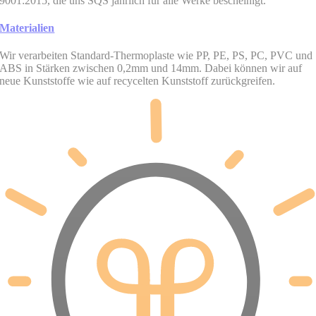
9001:2015, die uns SQS jährlich für alle Werke bescheinigt.
Materialien
Wir verarbeiten Standard-Thermoplaste wie PP, PE, PS, PC, PVC und
ABS in Stärken zwischen 0,2mm und 14mm. Dabei können wir auf
neue Kunststoffe wie auf recycelten Kunststoff zurückgreifen.